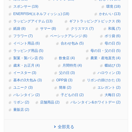
スポンサー (19)
環境 (18)
ENERFISH(エネルフィッシュ) (18)
かわいい (13)
ラッピングアイテム (13)
ギフトラッピングトピックス (9)
紙袋 (8)
サマー (8)
クリスマス (7)
和風 (7)
フラワー (7)
ベーシックアレンジ (6)
ポリ袋 (6)
イベント用品 (6)
合わせ包み (5)
母の日 (5)
ラッピング用品 (5)
母の日・父の日 (5)
製菓・製パン店 (5)
飲食店 (4)
農業・産地直売 (4)
歳末・お正月 (4)
月間特売 (4)
蝶結び (3)
イースター (3)
父の日 (3)
ハロウィン (3)
基本の3大包み (3)
OPP袋 (3)
リボンの掛けかた (3)
ユニーク (3)
簡単 (2)
エレガント (2)
バレンタイン (2)
子どもの日 (2)
大晦日 (2)
リボン (2)
店舗用品 (2)
バレンタイン&ホワイトデー (2)
量販店 (2)
全部見る