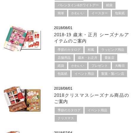
バレンタイン&ホワイトデー
紙袋
簡単
かわいい
イースター
包装紙
2018/08/01
2018-19 歳末・正月 シーズナルア
イテムのご案内
季節のカタログ
和風
ラッピング用品
店舗用品
歳末・お正月
量販店
紙袋
かわいい
プレゼント
大晦日
包装紙
イベント用品
製菓・製パン店
2018/08/01
2018クリスマスシーズナル商品の
ご案内
季節のカタログ
イベント用品
クリスマス