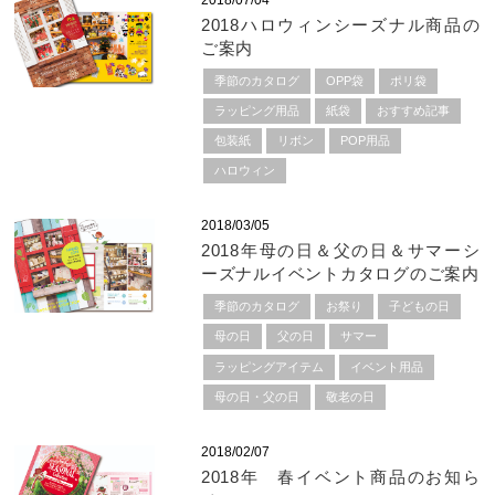
2018/07/04
2018ハロウィンシーズナル商品の
ご案内
季節のカタログ
OPP袋
ポリ袋
ラッピング用品
紙袋
おすすめ記事
包装紙
リボン
POP用品
ハロウィン
2018/03/05
2018年母の日＆父の日＆サマーシ
ーズナルイベントカタログのご案内
季節のカタログ
お祭り
子どもの日
母の日
父の日
サマー
ラッピングアイテム
イベント用品
母の日・父の日
敬老の日
2018/02/07
2018年 春イベント商品のお知ら