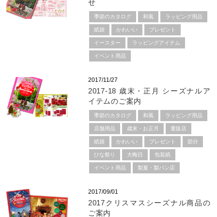
せ
季節のカタログ
和風
ラッピング用品
紙袋
かわいい
プレゼント
イースター
ラッピングアイテム
イベント用品
2017/11/27
2017-18 歳末・正月 シーズナルア
イテムのご案内
季節のカタログ
和風
ラッピング用品
店舗用品
歳末・お正月
量販店
紙袋
かわいい
プレゼント
節分
ひな祭り
大晦日
包装紙
イベント用品
製菓・製パン店
2017/09/01
2017クリスマスシーズナル商品の
ご案内