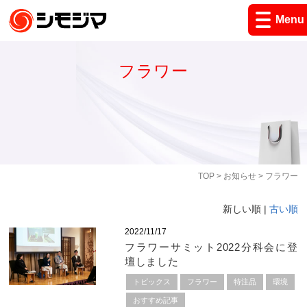
Menu
フラワー
TOP
>
お知らせ
> フラワー
新しい順 |
古い順
2022/11/17
フラワーサミット2022分科会に登
壇しました
トピックス
フラワー
特注品
環境
おすすめ記事