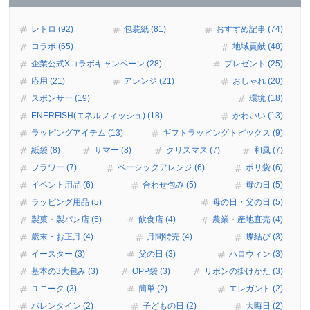
レトロ (92)
包装紙 (81)
おすすめ記事 (74)
コラボ (65)
地域貢献 (48)
企業公式Xコラボキャンペーン (28)
プレゼント (25)
応用 (21)
アレンジ (21)
おしゃれ (20)
スポンサー (19)
環境 (18)
ENERFISH(エネルフィッシュ) (18)
かわいい (13)
ラッピングアイテム (13)
ギフトラッピングトピックス (9)
紙袋 (8)
サマー (8)
クリスマス (7)
和風 (7)
フラワー (7)
ベーシックアレンジ (6)
ポリ袋 (6)
イベント用品 (6)
合わせ包み (5)
母の日 (5)
ラッピング用品 (5)
母の日・父の日 (5)
製菓・製パン店 (5)
飲食店 (4)
農業・産地直売 (4)
歳末・お正月 (4)
月間特売 (4)
蝶結び (3)
イースター (3)
父の日 (3)
ハロウィン (3)
基本の3大包み (3)
OPP袋 (3)
リボンの掛けかた (3)
ユニーク (3)
簡単 (2)
エレガント (2)
バレンタイン (2)
子どもの日 (2)
大晦日 (2)