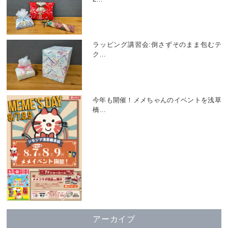
ラッピング講習会:倒さずそのまま包むテ
ク
…
今年も開催！メメちゃんのイベントを浅草
橋
…
アーカイブ