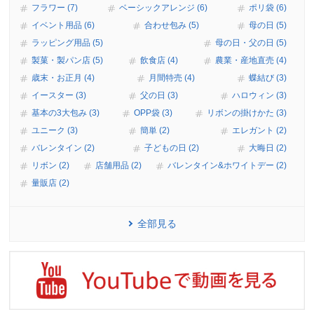
フラワー (7)
ベーシックアレンジ (6)
ポリ袋 (6)
イベント用品 (6)
合わせ包み (5)
母の日 (5)
ラッピング用品 (5)
母の日・父の日 (5)
製菓・製パン店 (5)
飲食店 (4)
農業・産地直売 (4)
歳末・お正月 (4)
月間特売 (4)
蝶結び (3)
イースター (3)
父の日 (3)
ハロウィン (3)
基本の3大包み (3)
OPP袋 (3)
リボンの掛けかた (3)
ユニーク (3)
簡単 (2)
エレガント (2)
バレンタイン (2)
子どもの日 (2)
大晦日 (2)
リボン (2)
店舗用品 (2)
バレンタイン&ホワイトデー (2)
量販店 (2)
全部見る