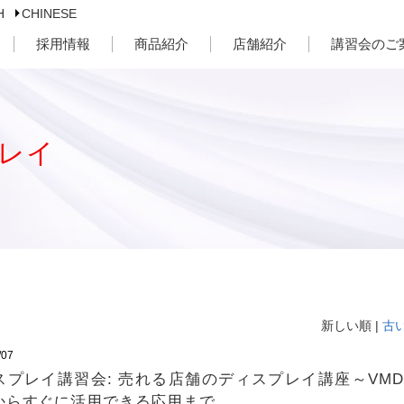
H
CHINESE
採用情報
商品紹介
店舗紹介
講習会のご
レイ
新しい順 |
古
/07
スプレイ講習会: 売れる店舗のディスプレイ講座～VM
からすぐに活用できる応用まで