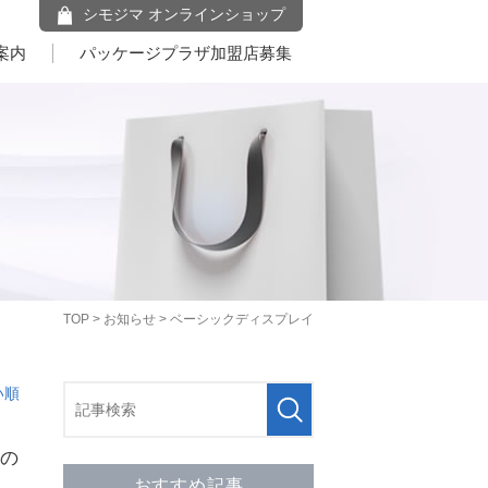
シモジマ オンラインショップ
案内
パッケージプラザ加盟店募集
TOP
>
お知らせ
> ベーシックディスプレイ
い順
Dの
おすすめ記事