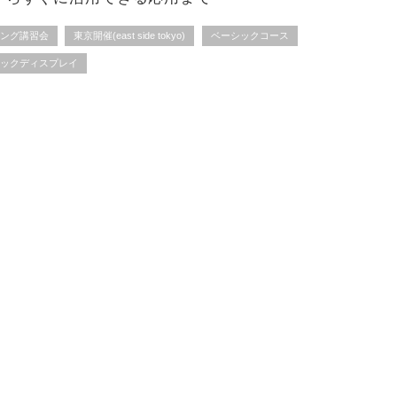
ピング講習会
東京開催(east side tokyo)
ベーシックコース
シックディスプレイ