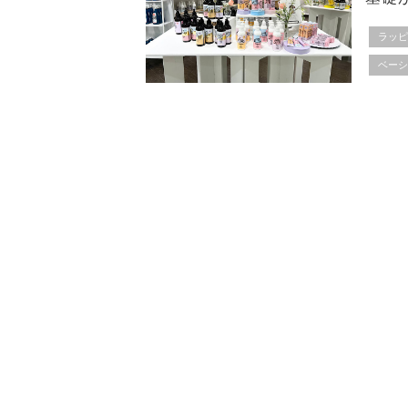
ラッ
ベー