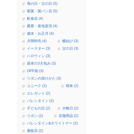
母の日・父の日 (5)
製菓・製パン店 (5)
飲食店 (4)
農業・産地直売 (4)
歳末・お正月 (4)
月間特売 (4)
蝶結び (3)
イースター (3)
父の日 (3)
ハロウィン (3)
基本の3大包み (3)
OPP袋 (3)
リボンの掛けかた (3)
ユニーク (3)
簡単 (2)
エレガント (2)
バレンタイン (2)
子どもの日 (2)
大晦日 (2)
リボン (2)
店舗用品 (2)
バレンタイン&ホワイトデー (2)
量販店 (2)