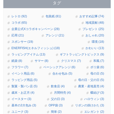
タグ
レトロ (92)
包装紙 (81)
おすすめ記事 (74)
コラボ (65)
地域貢献 (48)
企業公式Xコラボキャンペーン (28)
プレゼント (25)
応用 (21)
アレンジ (21)
おしゃれ (20)
スポンサー (19)
環境 (18)
ENERFISH(エネルフィッシュ) (18)
かわいい (13)
ラッピングアイテム (13)
ギフトラッピングトピックス (9)
紙袋 (8)
サマー (8)
クリスマス (7)
和風 (7)
フラワー (7)
ベーシックアレンジ (6)
ポリ袋 (6)
イベント用品 (6)
合わせ包み (5)
母の日 (5)
ラッピング用品 (5)
母の日・父の日 (5)
製菓・製パン店 (5)
飲食店 (4)
農業・産地直売 (4)
歳末・お正月 (4)
月間特売 (4)
蝶結び (3)
イースター (3)
父の日 (3)
ハロウィン (3)
基本の3大包み (3)
OPP袋 (3)
リボンの掛けかた (3)
ユニーク (3)
簡単 (2)
エレガント (2)