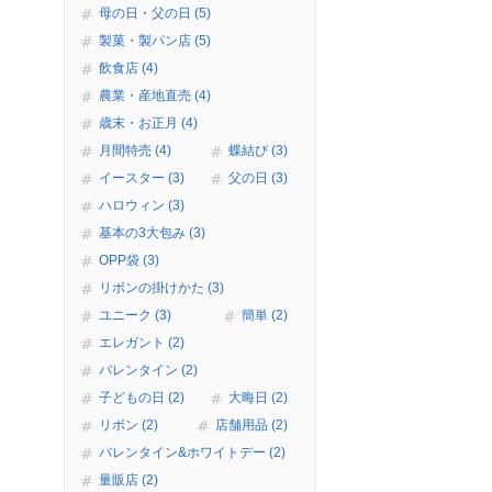
母の日・父の日 (5)
製菓・製パン店 (5)
飲食店 (4)
農業・産地直売 (4)
歳末・お正月 (4)
月間特売 (4)
蝶結び (3)
イースター (3)
父の日 (3)
ハロウィン (3)
基本の3大包み (3)
OPP袋 (3)
リボンの掛けかた (3)
ユニーク (3)
簡単 (2)
エレガント (2)
バレンタイン (2)
子どもの日 (2)
大晦日 (2)
リボン (2)
店舗用品 (2)
バレンタイン&ホワイトデー (2)
量販店 (2)