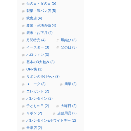
母の日・父の日 (5)
製菓・製パン店 (5)
飲食店 (4)
農業・産地直売 (4)
歳末・お正月 (4)
月間特売 (4)
蝶結び (3)
イースター (3)
父の日 (3)
ハロウィン (3)
基本の3大包み (3)
OPP袋 (3)
リボンの掛けかた (3)
ユニーク (3)
簡単 (2)
エレガント (2)
バレンタイン (2)
子どもの日 (2)
大晦日 (2)
リボン (2)
店舗用品 (2)
バレンタイン&ホワイトデー (2)
量販店 (2)