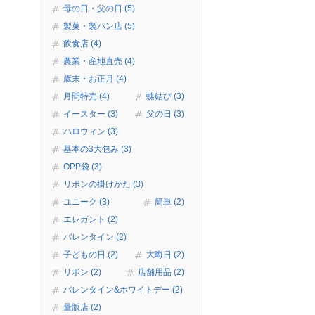
母の日・父の日 (5)
製菓・製パン店 (5)
飲食店 (4)
農業・産地直売 (4)
歳末・お正月 (4)
月間特売 (4)
蝶結び (3)
イースター (3)
父の日 (3)
ハロウィン (3)
基本の3大包み (3)
OPP袋 (3)
リボンの掛けかた (3)
ユニーク (3)
簡単 (2)
エレガント (2)
バレンタイン (2)
子どもの日 (2)
大晦日 (2)
リボン (2)
店舗用品 (2)
バレンタイン&ホワイトデー (2)
量販店 (2)