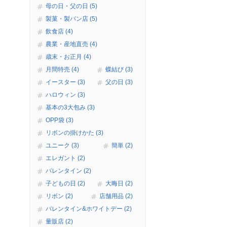
母の日・父の日 (5)
製菓・製パン店 (5)
飲食店 (4)
農業・産地直売 (4)
歳末・お正月 (4)
月間特売 (4)
蝶結び (3)
イースター (3)
父の日 (3)
ハロウィン (3)
基本の3大包み (3)
OPP袋 (3)
リボンの掛けかた (3)
ユニーク (3)
簡単 (2)
エレガント (2)
バレンタイン (2)
子どもの日 (2)
大晦日 (2)
リボン (2)
店舗用品 (2)
バレンタイン&ホワイトデー (2)
量販店 (2)