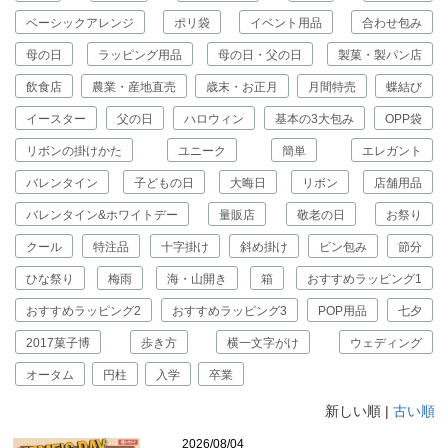
ベーシックアレンジ
ポリ袋
イベント用品
合わせ包み
母の日
ラッピング用品
母の日・父の日
製菓・製パン店
飲食店
農業・産地直売
歳末・お正月
月間特売
蝶結び
イースター
父の日
ハロウィン
基本の3大包み
OPP袋
リボンの掛けかた
ユニーク
簡単
エレガント
バレンタイン
子どもの日
大晦日
リボン
店舗用品
バレンタイン&ホワイトデー
量販店
敬老の日
お祭り
クール
特注品
十字掛け
斜め掛け
ビン包み
節分
ひな祭り
梅雨
海・山開き
箱
おすすめラッピング1
おすすめラッピング2
おすすめラッピング3
POP用品
七夕
2017菓子博
歩き方
横一文字がけ
ウェディング
オータム
円柱
入学
卒業
新しい順 |
古い順
2026/08/04