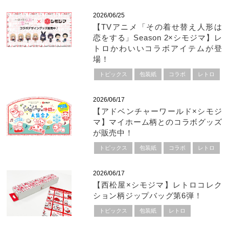
2026/06/25
【TVアニメ「その着せ替え人形は
恋をする」Season 2×シモジマ】レ
トロかわいいコラボアイテムが登
場！
トピックス
包装紙
コラボ
レトロ
2026/06/17
【アドベンチャーワールド×シモジ
マ】マイホーム柄とのコラボグッズ
が販売中！
トピックス
包装紙
コラボ
レトロ
2026/06/17
【西松屋×シモジマ】レトロコレク
ション柄ジップバッグ第6弾！
トピックス
包装紙
レトロ