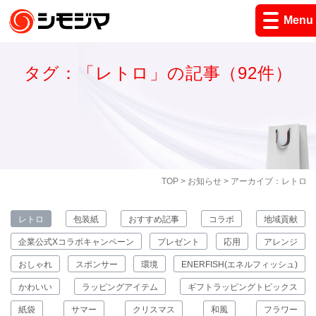
Menu
タグ：「レトロ」の記事（92件）
TOP
>
お知らせ
> アーカイブ：レトロ
レトロ
包装紙
おすすめ記事
コラボ
地域貢献
企業公式Xコラボキャンペーン
プレゼント
応用
アレンジ
おしゃれ
スポンサー
環境
ENERFISH(エネルフィッシュ)
かわいい
ラッピングアイテム
ギフトラッピングトピックス
紙袋
サマー
クリスマス
和風
フラワー