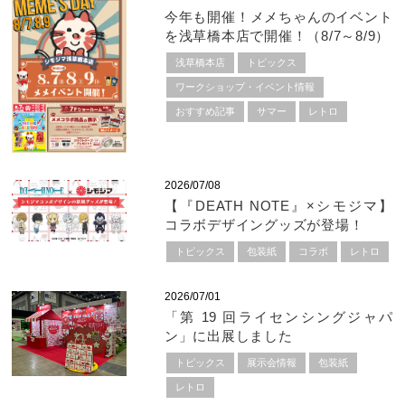
今年も開催！メメちゃんのイベント
を浅草橋本店で開催！（8/7～8/9）
浅草橋本店
トピックス
ワークショップ・イベント情報
おすすめ記事
サマー
レトロ
2026/07/08
【『DEATH NOTE』×シモジマ】
コラボデザイングッズが登場！
トピックス
包装紙
コラボ
レトロ
2026/07/01
「第 19 回ライセンシングジャパ
ン」に出展しました
トピックス
展示会情報
包装紙
レトロ