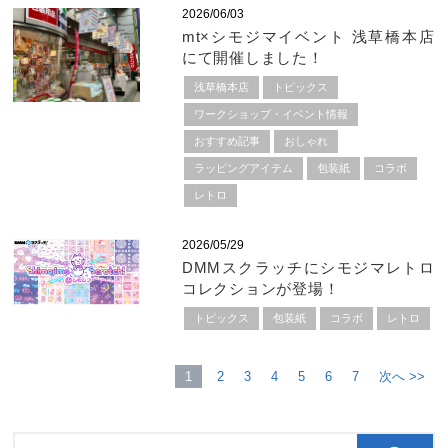
2026/06/03
mt×シモジマイベント 浅草橋本店
にて開催しました！
浅草橋本店
トピックス
ワークショップ・イベント情報
おすすめ記事
おしゃれ
ラッピングアイテム
包装紙
コラボ
レトロ
2026/05/29
DMMスクラッチにシモジマレトロ
コレクションが登場！
トピックス
包装紙
コラボ
レトロ
1
2
3
4
5
6
7
次へ >>