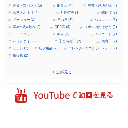
製菓・製パン店 (5)
飲食店 (4)
農業・産地直売 (4)
歳末・お正月 (4)
月間特売 (4)
蝶結び (3)
イースター (3)
父の日 (3)
ハロウィン (3)
基本の3大包み (3)
OPP袋 (3)
リボンの掛けかた (3)
ユニーク (3)
簡単 (2)
エレガント (2)
バレンタイン (2)
子どもの日 (2)
大晦日 (2)
リボン (2)
店舗用品 (2)
バレンタイン&ホワイトデー (2)
量販店 (2)
全部見る