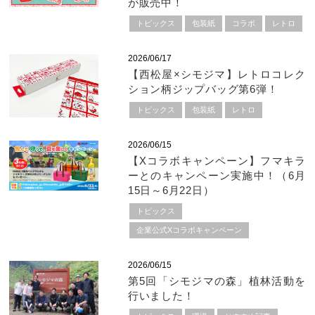
が販売中！
トピックス
包装紙
コラボ
レトロ
2026/06/17
【西松屋×シモジマ】レトロコレク
ション柄ジップバッグ第6弾！
トピックス
包装紙
レトロ
2026/06/15
【Xコラボキャンペーン】フマキラ
ーとのキャンペーン実施中！（6月
15日～6月22日）
トピックス
企業公式Xコラボキャンペーン
2026/06/15
第5回「シモジマの森」植林活動を
行いました！