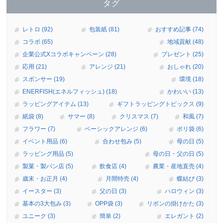
タグ
レトロ (92)
包装紙 (81)
おすすめ記事 (74)
コラボ (65)
地域貢献 (48)
企業公式Xコラボキャンペーン (28)
プレゼント (25)
応用 (21)
アレンジ (21)
おしゃれ (20)
スポンサー (19)
環境 (18)
ENERFISH(エネルフィッシュ) (18)
かわいい (13)
ラッピングアイテム (13)
ギフトラッピングトピックス (9)
紙袋 (8)
サマー (8)
クリスマス (7)
和風 (7)
フラワー (7)
ベーシックアレンジ (6)
ポリ袋 (6)
イベント用品 (6)
合わせ包み (5)
母の日 (5)
ラッピング用品 (5)
母の日・父の日 (5)
製菓・製パン店 (5)
飲食店 (4)
農業・産地直売 (4)
歳末・お正月 (4)
月間特売 (4)
蝶結び (3)
イースター (3)
父の日 (3)
ハロウィン (3)
基本の3大包み (3)
OPP袋 (3)
リボンの掛けかた (3)
ユニーク (3)
簡単 (2)
エレガント (2)