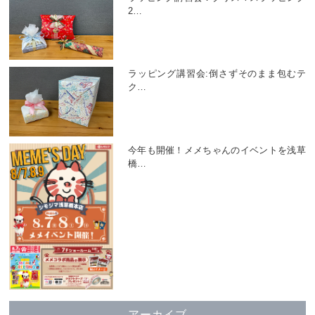
2
…
ラッピング講習会:倒さずそのまま包むテ
ク
…
今年も開催！メメちゃんのイベントを浅草
橋
…
アーカイブ