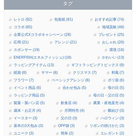
タグ
レトロ (92)
包装紙 (81)
おすすめ記事 (74)
コラボ (65)
地域貢献 (48)
企業公式Xコラボキャンペーン (28)
プレゼント (25)
応用 (21)
アレンジ (21)
おしゃれ (20)
スポンサー (19)
環境 (18)
ENERFISH(エネルフィッシュ) (18)
かわいい (13)
ラッピングアイテム (13)
ギフトラッピングトピックス (9)
紙袋 (8)
サマー (8)
クリスマス (7)
和風 (7)
フラワー (7)
ベーシックアレンジ (6)
ポリ袋 (6)
イベント用品 (6)
合わせ包み (5)
母の日 (5)
ラッピング用品 (5)
母の日・父の日 (5)
製菓・製パン店 (5)
飲食店 (4)
農業・産地直売 (4)
歳末・お正月 (4)
月間特売 (4)
蝶結び (3)
イースター (3)
父の日 (3)
ハロウィン (3)
基本の3大包み (3)
OPP袋 (3)
リボンの掛けかた (3)
ユニーク (3)
簡単 (2)
エレガント (2)