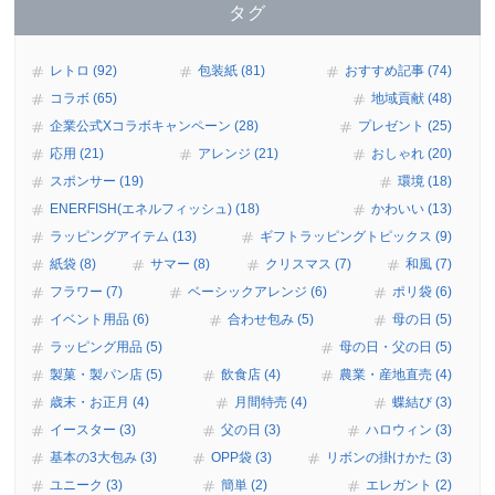
タグ
レトロ (92)
包装紙 (81)
おすすめ記事 (74)
コラボ (65)
地域貢献 (48)
企業公式Xコラボキャンペーン (28)
プレゼント (25)
応用 (21)
アレンジ (21)
おしゃれ (20)
スポンサー (19)
環境 (18)
ENERFISH(エネルフィッシュ) (18)
かわいい (13)
ラッピングアイテム (13)
ギフトラッピングトピックス (9)
紙袋 (8)
サマー (8)
クリスマス (7)
和風 (7)
フラワー (7)
ベーシックアレンジ (6)
ポリ袋 (6)
イベント用品 (6)
合わせ包み (5)
母の日 (5)
ラッピング用品 (5)
母の日・父の日 (5)
製菓・製パン店 (5)
飲食店 (4)
農業・産地直売 (4)
歳末・お正月 (4)
月間特売 (4)
蝶結び (3)
イースター (3)
父の日 (3)
ハロウィン (3)
基本の3大包み (3)
OPP袋 (3)
リボンの掛けかた (3)
ユニーク (3)
簡単 (2)
エレガント (2)