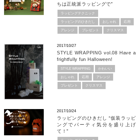
ちは正統派ラッピングで”
ラッピングテクニック
ラッピングのひきだし
おしゃれ
応用
アレンジ
プレゼント
クリスマス
2017/10/27
STYLE WRAPPING vol.08 Have a
frightfully fun Halloween!
STYLE WRAPPING
かわいい
おしゃれ
応用
アレンジ
プレゼント
クリスマス
2017/10/24
ラッピングのひきだし “仮装ラッピ
ングでパーティ気分を盛り上げ
て！”