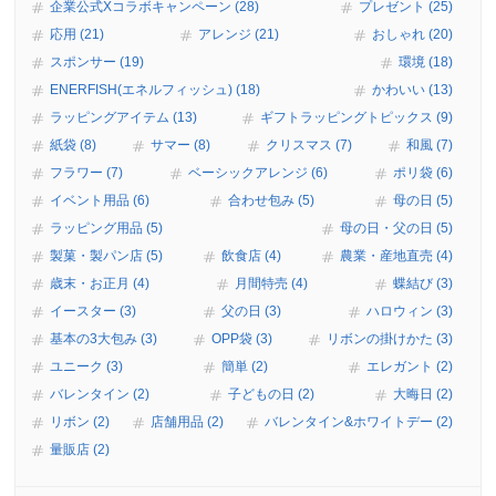
企業公式Xコラボキャンペーン (28)
プレゼント (25)
応用 (21)
アレンジ (21)
おしゃれ (20)
スポンサー (19)
環境 (18)
ENERFISH(エネルフィッシュ) (18)
かわいい (13)
ラッピングアイテム (13)
ギフトラッピングトピックス (9)
紙袋 (8)
サマー (8)
クリスマス (7)
和風 (7)
フラワー (7)
ベーシックアレンジ (6)
ポリ袋 (6)
イベント用品 (6)
合わせ包み (5)
母の日 (5)
ラッピング用品 (5)
母の日・父の日 (5)
製菓・製パン店 (5)
飲食店 (4)
農業・産地直売 (4)
歳末・お正月 (4)
月間特売 (4)
蝶結び (3)
イースター (3)
父の日 (3)
ハロウィン (3)
基本の3大包み (3)
OPP袋 (3)
リボンの掛けかた (3)
ユニーク (3)
簡単 (2)
エレガント (2)
バレンタイン (2)
子どもの日 (2)
大晦日 (2)
リボン (2)
店舗用品 (2)
バレンタイン&ホワイトデー (2)
量販店 (2)