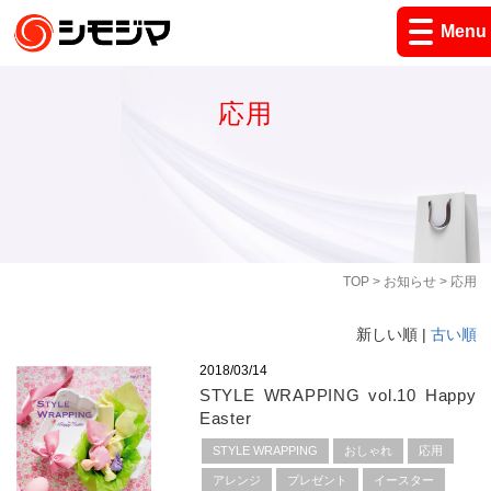
Menu
応用
TOP
>
お知らせ
> 応用
新しい順 |
古い順
2018/03/14
STYLE WRAPPING vol.10 Happy
Easter
STYLE WRAPPING
おしゃれ
応用
アレンジ
プレゼント
イースター