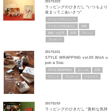
2017/12/22
ラッピングのひきだし “いつもより
改まってごあいさつ”
ラッピングテクニック
ラッピングのひきだし
和風
歳末・お正月
応用
アレンジ
プレゼント
2017/12/11
STYLE WRAPPING vol.09 Wish u
pon a Star.
STYLE WRAPPING
おしゃれ
応用
アレンジ
プレゼント
クリスマス
2017/11/10
ラッピングのひきだし “真剣な気持