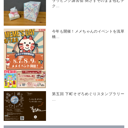
ラッピング講習会:倒さずそのまま包むテ
ク
…
今年も開催！メメちゃんのイベントを浅草
橋
…
第五回 下町そぞろめぐりスタンプラリー
…