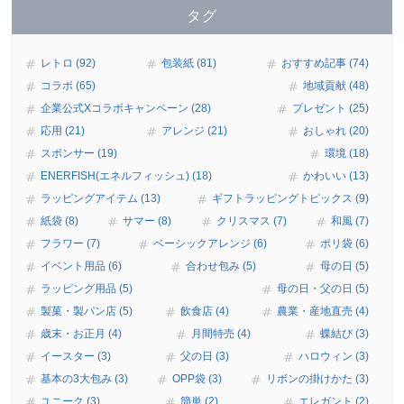
タグ
レトロ (92)
包装紙 (81)
おすすめ記事 (74)
コラボ (65)
地域貢献 (48)
企業公式Xコラボキャンペーン (28)
プレゼント (25)
応用 (21)
アレンジ (21)
おしゃれ (20)
スポンサー (19)
環境 (18)
ENERFISH(エネルフィッシュ) (18)
かわいい (13)
ラッピングアイテム (13)
ギフトラッピングトピックス (9)
紙袋 (8)
サマー (8)
クリスマス (7)
和風 (7)
フラワー (7)
ベーシックアレンジ (6)
ポリ袋 (6)
イベント用品 (6)
合わせ包み (5)
母の日 (5)
ラッピング用品 (5)
母の日・父の日 (5)
製菓・製パン店 (5)
飲食店 (4)
農業・産地直売 (4)
歳末・お正月 (4)
月間特売 (4)
蝶結び (3)
イースター (3)
父の日 (3)
ハロウィン (3)
基本の3大包み (3)
OPP袋 (3)
リボンの掛けかた (3)
ユニーク (3)
簡単 (2)
エレガント (2)