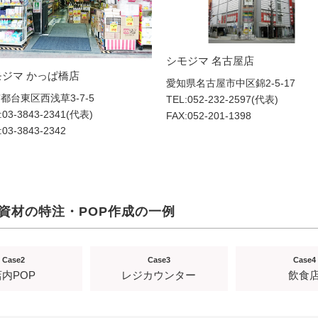
シモジマ 名古屋店
モジマ かっぱ橋店
愛知県名古屋市中区錦2-5-17
都台東区西浅草3-7-5
TEL:052-232-2597(代表)
:03-3843-2341(代表)
FAX:
052-201-1398
:
03-3843-2342
資材の特注・POP作成の一例
Case2
Case3
Case4
店内POP
レジカウンター
飲食