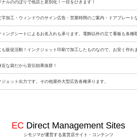
ジナルののぼりで他店と差別化！一目をひきます！
文字加工・ウィンドウのサイン広告・営業時間のご案内・ドアプレート
ティングシートによるお名入れも承ります。電飾以外の立て看板も各種
にも販促活動！インクジェット印刷で加工したものなので、お安く作れ
身近な袋だから宣伝効果抜群！
クジェット出力です。その他屋外大型広告各種承ります。
EC
Direct Management Sites
シモジマが運営する直営店サイト・コンテンツ