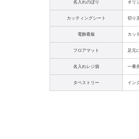
名入れのぼり
オリ
カッティングシート
切り
電飾看板
カッ
フロアマット
足元
名入れレジ袋
一番
タペストリー
イン