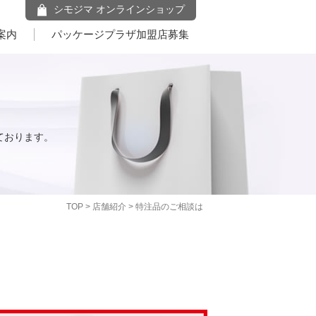
シモジマ オンラインショップ
案内
パッケージプラザ加盟店募集
ております。
TOP
>
店舗紹介
> 特注品のご相談は