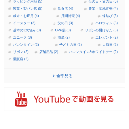
ラッピング用品 (5)
母の日・父の日 (5)
製菓・製パン店 (5)
飲食店 (4)
農業・産地直売 (4)
歳末・お正月 (4)
月間特売 (4)
蝶結び (3)
イースター (3)
父の日 (3)
ハロウィン (3)
基本の3大包み (3)
OPP袋 (3)
リボンの掛けかた (3)
ユニーク (3)
簡単 (2)
エレガント (2)
バレンタイン (2)
子どもの日 (2)
大晦日 (2)
リボン (2)
店舗用品 (2)
バレンタイン&ホワイトデー (2)
量販店 (2)
全部見る