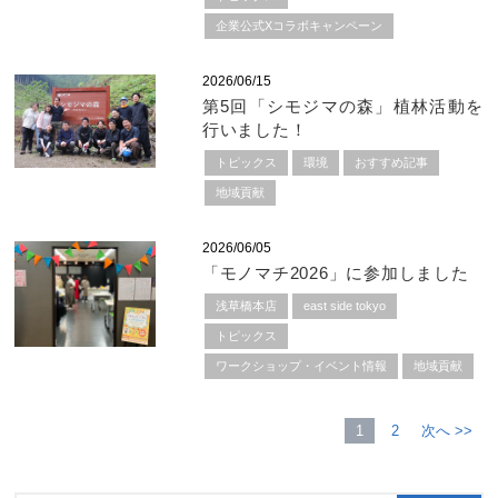
企業公式Xコラボキャンペーン
2026/06/15
第5回「シモジマの森」植林活動を
行いました！
トピックス
環境
おすすめ記事
地域貢献
2026/06/05
「モノマチ2026」に参加しました
浅草橋本店
east side tokyo
トピックス
ワークショップ・イベント情報
地域貢献
1
2
次へ >>