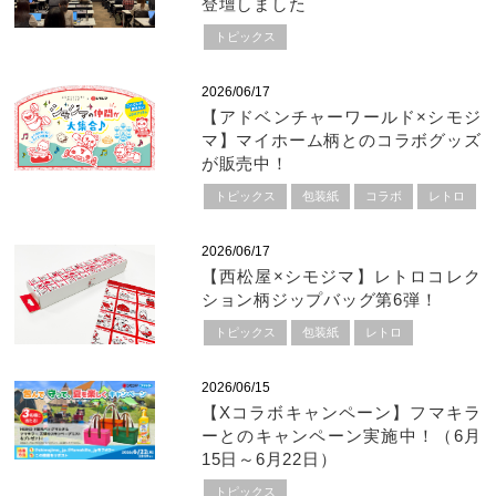
登壇しました
トピックス
2026/06/17
【アドベンチャーワールド×シモジ
マ】マイホーム柄とのコラボグッズ
が販売中！
トピックス
包装紙
コラボ
レトロ
2026/06/17
【西松屋×シモジマ】レトロコレク
ション柄ジップバッグ第6弾！
トピックス
包装紙
レトロ
2026/06/15
【Xコラボキャンペーン】フマキラ
ーとのキャンペーン実施中！（6月
15日～6月22日）
トピックス