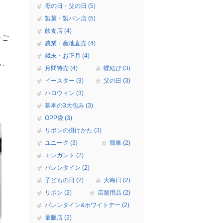
母の日・父の日 (5)
製菓・製パン店 (5)
飲食店 (4)
をご
農業・産地直売 (4)
歳末・お正月 (4)
ん、
月間特売 (4)
蝶結び (3)
イースター (3)
父の日 (3)
ハロウィン (3)
基本の3大包み (3)
OPP袋 (3)
リボンの掛けかた (3)
ユニーク (3)
簡単 (2)
エレガント (2)
バレンタイン (2)
子どもの日 (2)
大晦日 (2)
リボン (2)
店舗用品 (2)
バレンタイン&ホワイトデー (2)
量販店 (2)