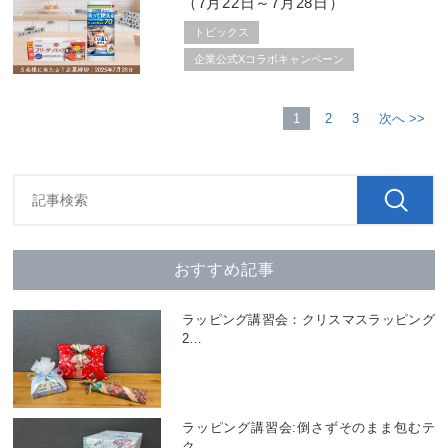
（7月22日～7月28日）
トピックス
企業公式Xコラボキャンペーン
1
2
3
次へ >>
おすすめ記事
ラッピング講習会：クリスマスラッピング
2
…
ラッピング講習会:倒さずそのまま包むテ
ク
…