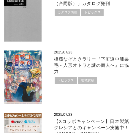
（合同版）」カタログ発刊
カタログ情報
トピックス
2025/07/23
橋蔵なぞときラリー『下町道中膝栗
毛～人形オトワと謎の商人〜』に協
力
トピックス
地域貢献
2025/07/23
【Xコラボキャンペーン】日本製紙
クレシアとのキャンペーン実施中！