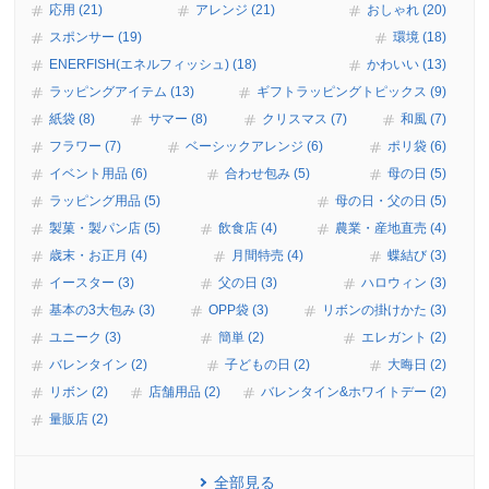
応用 (21)
アレンジ (21)
おしゃれ (20)
スポンサー (19)
環境 (18)
ENERFISH(エネルフィッシュ) (18)
かわいい (13)
ラッピングアイテム (13)
ギフトラッピングトピックス (9)
紙袋 (8)
サマー (8)
クリスマス (7)
和風 (7)
フラワー (7)
ベーシックアレンジ (6)
ポリ袋 (6)
イベント用品 (6)
合わせ包み (5)
母の日 (5)
ラッピング用品 (5)
母の日・父の日 (5)
製菓・製パン店 (5)
飲食店 (4)
農業・産地直売 (4)
歳末・お正月 (4)
月間特売 (4)
蝶結び (3)
イースター (3)
父の日 (3)
ハロウィン (3)
基本の3大包み (3)
OPP袋 (3)
リボンの掛けかた (3)
ユニーク (3)
簡単 (2)
エレガント (2)
バレンタイン (2)
子どもの日 (2)
大晦日 (2)
リボン (2)
店舗用品 (2)
バレンタイン&ホワイトデー (2)
量販店 (2)
全部見る