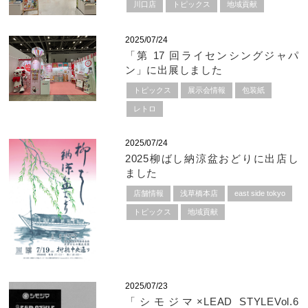
川口店
トピックス
地域貢献
2025/07/24
「第 17 回ライセンシングジャパ
ン」に出展しました
トピックス
展示会情報
包装紙
レトロ
2025/07/24
2025柳ばし納涼盆おどりに出店し
ました
店舗情報
浅草橋本店
east side tokyo
トピックス
地域貢献
2025/07/23
「シモジマ×LEAD STYLEVol.6