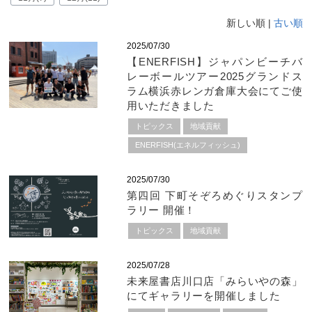
新しい順 |
古い順
2025/07/30
【ENERFISH】ジャパンビーチバ
レーボールツアー2025グランドス
ラム横浜赤レンガ倉庫大会にてご使
用いただきました
トピックス
地域貢献
ENERFISH(エネルフィッシュ)
2025/07/30
第四回 下町そぞろめぐりスタンプ
ラリー 開催！
トピックス
地域貢献
2025/07/28
未来屋書店川口店「みらいやの森」
にてギャラリーを開催しました