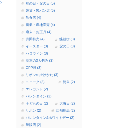
>
母の日・父の日 (5)
製菓・製パン店 (5)
飲食店 (4)
農業・産地直売 (4)
歳末・お正月 (4)
月間特売 (4)
蝶結び (3)
イースター (3)
父の日 (3)
ハロウィン (3)
基本の3大包み (3)
OPP袋 (3)
リボンの掛けかた (3)
ユニーク (3)
簡単 (2)
エレガント (2)
バレンタイン (2)
子どもの日 (2)
大晦日 (2)
リボン (2)
店舗用品 (2)
バレンタイン&ホワイトデー (2)
量販店 (2)