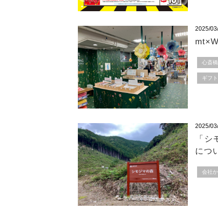
2025/03
mt×
心斎
ギフ
2025/03
「シ
につ
会社