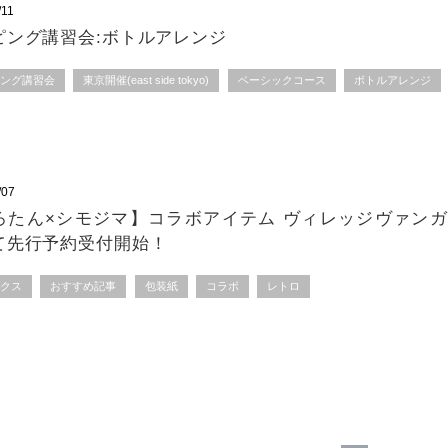
/11
ピング講習会:ボトルアレンジ
ピング講習会
東京開催(east side tokyo)
ベーシックコース
ボトルアレンジ
/07
ろたん×シモジマ】コラボアイテム ヴィレッジヴァン
て先行予約受付開始！
ックス
おすすめ記事
包装紙
コラボ
レトロ