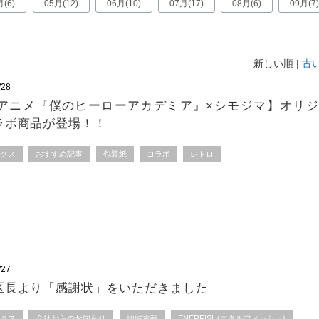
月(6)
05月(12)
06月(10)
07月(17)
08月(6)
09月(7)
新しい順 |
古
/28
Vアニメ『僕のヒーローアカデミア』×シモジマ】オリ
ラボ商品が登場！！
ックス
おすすめ記事
包装紙
コラボ
レトロ
/27
区長より「感謝状」をいただきました
ックス
会社からのお知らせ
地域貢献
ENERFISH(エネルフィッシュ)