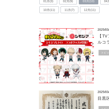
01月(3)
02月(9)
03月(10)
04
10月(11)
11月(7)
12月(11)
2025/03
【T
ルコ
トピ
2025/03
目黒
トピ