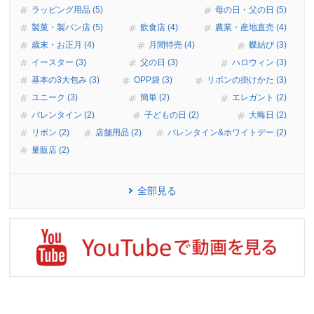
ラッピング用品 (5)
母の日・父の日 (5)
製菓・製パン店 (5)
飲食店 (4)
農業・産地直売 (4)
歳末・お正月 (4)
月間特売 (4)
蝶結び (3)
イースター (3)
父の日 (3)
ハロウィン (3)
基本の3大包み (3)
OPP袋 (3)
リボンの掛けかた (3)
ユニーク (3)
簡単 (2)
エレガント (2)
バレンタイン (2)
子どもの日 (2)
大晦日 (2)
リボン (2)
店舗用品 (2)
バレンタイン&ホワイトデー (2)
量販店 (2)
全部見る