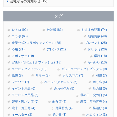
会社からのお知らせ (19)
タグ
レトロ (92)
包装紙 (81)
おすすめ記事 (74)
コラボ (65)
地域貢献 (48)
企業公式Xコラボキャンペーン (28)
プレゼント (25)
応用 (21)
アレンジ (21)
おしゃれ (20)
スポンサー (19)
環境 (18)
ENERFISH(エネルフィッシュ) (18)
かわいい (13)
ラッピングアイテム (13)
ギフトラッピングトピックス (9)
紙袋 (8)
サマー (8)
クリスマス (7)
和風 (7)
フラワー (7)
ベーシックアレンジ (6)
ポリ袋 (6)
イベント用品 (6)
合わせ包み (5)
母の日 (5)
ラッピング用品 (5)
母の日・父の日 (5)
製菓・製パン店 (5)
飲食店 (4)
農業・産地直売 (4)
歳末・お正月 (4)
月間特売 (4)
蝶結び (3)
イースター (3)
父の日 (3)
ハロウィン (3)