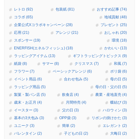
レトロ (92)
包装紙 (81)
おすすめ記事 (74)
コラボ (65)
地域貢献 (48)
企業公式Xコラボキャンペーン (28)
プレゼント (25)
応用 (21)
アレンジ (21)
おしゃれ (20)
スポンサー (19)
環境 (18)
ENERFISH(エネルフィッシュ) (18)
かわいい (13)
ラッピングアイテム (13)
ギフトラッピングトピックス (9)
紙袋 (8)
サマー (8)
クリスマス (7)
和風 (7)
フラワー (7)
ベーシックアレンジ (6)
ポリ袋 (6)
イベント用品 (6)
合わせ包み (5)
母の日 (5)
ラッピング用品 (5)
母の日・父の日 (5)
製菓・製パン店 (5)
飲食店 (4)
農業・産地直売 (4)
歳末・お正月 (4)
月間特売 (4)
蝶結び (3)
イースター (3)
父の日 (3)
ハロウィン (3)
基本の3大包み (3)
OPP袋 (3)
リボンの掛けかた (3)
ユニーク (3)
簡単 (2)
エレガント (2)
バレンタイン (2)
子どもの日 (2)
大晦日 (2)