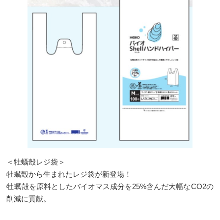
＜牡蠣殻レジ袋＞
牡蠣殻から生まれたレジ袋が新登場！
牡蠣殻を原料としたバイオマス成分を25%含んだ大幅なCO2の
削減に貢献。