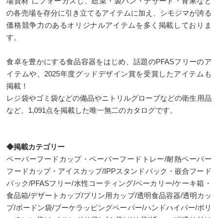
場資材”にフォーカスし、
総菜・製パン・デザート・青果など
の各売場を存分に引き立てるアイテムに加え、シモジマが誇る
価格競争力のあるオリジナルアイテムを多く掲載しておりま
す。
食卓を豊かにする食品容器をはじめ、話題のPFASフリーのア
イテムや、2025年度グッドデザイン賞を受賞したアイテムも
掲載！
レジ袋やゴミ袋などの備品やニトリルグローブなどの衛生用品
など、1,091点を掲載した唯一無二のカタログです。
◆掲載カテゴリー
ペーパーフードカップ・ペーパーフードトレー/耐熱ペーパー
フードカップ・アイスカップ/IPPスタンドパック・嵌合フード
パック/PFASフリー/水性コーティング/ベーカリー/ケーキ箱・
食品箱/デザートカップ/プリン用カップ/透明食品容器/透明カッ
プ/ボードン袋/ブーケラッピングペーパー/ハンドハイパー/ポリ