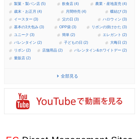
製菓・製パン店 (5)
飲食店 (4)
農業・産地直売 (4)
歳末・お正月 (4)
月間特売 (4)
蝶結び (3)
イースター (3)
父の日 (3)
ハロウィン (3)
基本の3大包み (3)
OPP袋 (3)
リボンの掛けかた (3)
ユニーク (3)
簡単 (2)
エレガント (2)
バレンタイン (2)
子どもの日 (2)
大晦日 (2)
リボン (2)
店舗用品 (2)
バレンタイン&ホワイトデー (2)
量販店 (2)
全部見る