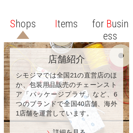
S
hops
I
tems
for
B
usin
ess
店舗紹介
シモジマでは全国21の直営店のほ
か、包装用品販売のチェーンスト
ア「パッケージプラザ」など、6
つのブランドで全国40店舗、海外
1店舗を運営しています。
詳細を見る